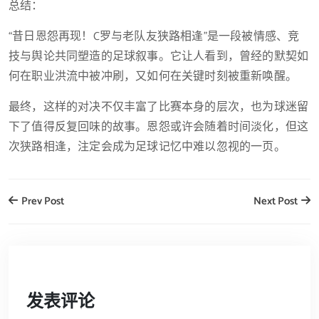
总结：
“昔日恩怨再现！C罗与老队友狭路相逢”是一段被情感、竞
技与舆论共同塑造的足球叙事。它让人看到，曾经的默契如
何在职业洪流中被冲刷，又如何在关键时刻被重新唤醒。
最终，这样的对决不仅丰富了比赛本身的层次，也为球迷留
下了值得反复回味的故事。恩怨或许会随着时间淡化，但这
次狭路相逢，注定会成为足球记忆中难以忽视的一页。
Prev Post
Next Post
发表评论