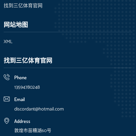
找到三亿体育官网
网站地图
XML
找到三亿体育官网
Phone
13594780248
Email
discordant@hotmail.com
Address
敦煌市苗糟湖60号