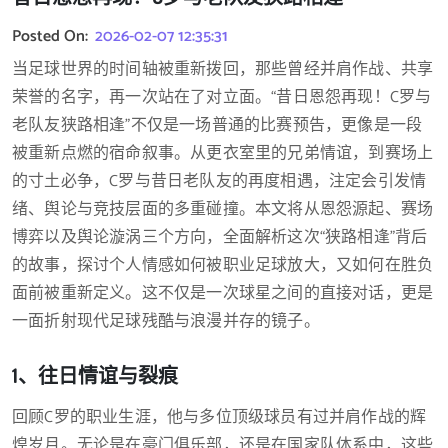
Posted On:
2026-02-07 12:35:31
当足球世界的时间轴被重新拨回，那些曾经并肩作战、共享
荣誉的名字，再一次站在了对立面。“昔日恩怨再现！C罗与
老队友狭路相逢”不仅是一场普通的比赛预告，更像是一段
被重新点燃的宿命叙事。从更衣室里的兄弟情谊，到赛场上
的寸土必争，C罗与昔日老队友的再度相遇，注定会引发情
绪、舆论与竞技层面的多重碰撞。本文将从恩怨源起、赛场
博弈以及舆论漩涡三个方向，全面解析这次“狭路相逢”背后
的故事，探讨个人情感如何被职业足球放大，又如何在胜负
面前被重新定义。这不仅是一次球星之间的直接对话，更是
一面折射现代足球残酷与浪漫并存的镜子。
1、往日情谊与裂痕
回顾C罗的职业生涯，他与多位顶级球员有过并肩作战的辉
煌岁月。无论是在豪门俱乐部，还是在国家队体系中，这些