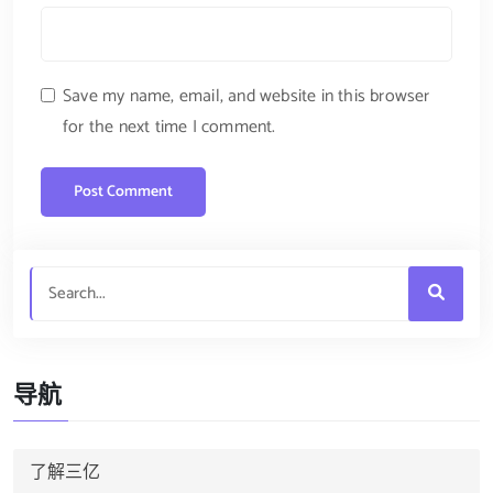
Save my name, email, and website in this browser
for the next time I comment.
导航
了解三亿