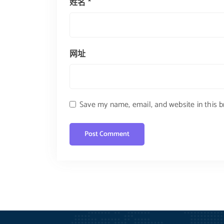
姓名
*
网址
Save my name, email, and website in this 