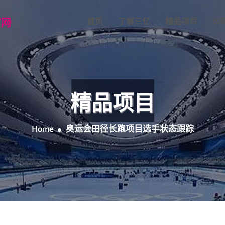
首页
了解三亿
精品项目
公
精品项目
Home
奥运会田径长跑项目选手状态跟踪