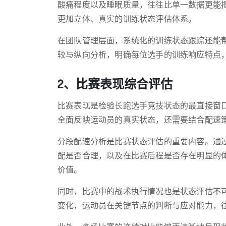
酸痛程度以及睡眠质量，往往比单一数据更能
更加立体、真实的训练状态评估体系。
在团队管理层面，系统化的训练状态跟踪还能
较与纵向分析，明确每位选手的训练响应特点
2、比赛表现综合评估
比赛表现是检验长跑选手竞技状态的最直接窗
全面反映运动员的真实状态，还需要结合配速
分段配速分析是比赛状态评估的重要内容。通
配是否合理，以及在比赛后程是否存在明显的
价值。
同时，比赛中的战术执行情况也是状态评估不
变化，运动员在关键节点的判断与应对能力，