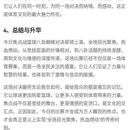
它让人们在同一时刻，为同一场对决而呐喊、而感动，这正
是体育文化的最大魅力所在。
4、总结与升华
今日焦点战篮球八卦巅峰对决即将上演，全场目光聚焦，热
血燃动。从竞技层面的针锋相对，到八卦话题的持续发酵，
再到文化与情感的深度传递，这场比赛已经不仅仅是一场体
育赛事，而是一场全民关注的盛宴。它让人们见证了力量与
智慧的较量，也体验到了激情与信念的碰撞。
这场对决最终无论胜负如何，留给观众的都是难忘的记忆。
它让球迷更加热爱篮球，让更多人感受到体育带来的力量。
焦点战不仅是竞技的舞台，更是情感的宣泄口，是文化的交
汇点。正因如此，今日的比赛才会成为万人瞩目的热点，也
才会真正意义上实现“全场目光聚焦，热血燃动”的传奇时
刻。