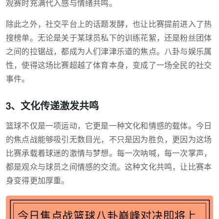
观赛时充满代入感与情绪共鸣。
除此之外，社交平台上的话题发酵，也让比赛提前进入了热
搜榜单。无论是关于某球员私下的训练花絮，还是粉丝团体
之间的拉锯战，都成为人们津津乐道的焦点。八卦与娱乐属
性，使得这场比赛超越了体育本身，变成了一场全民的社交
事件。
3、文化传递激发共鸣
篮球不仅是一项运动，它更是一种文化和情感的载体。今日
的焦点战能够吸引无数目光，不只是因为胜负，更因为这场
比赛承载着球迷的激情与梦想。每一次呐喊，每一次掌声，
都是观众与球员之间情感的交流。这种文化共鸣，让比赛本
身变得更加厚重。