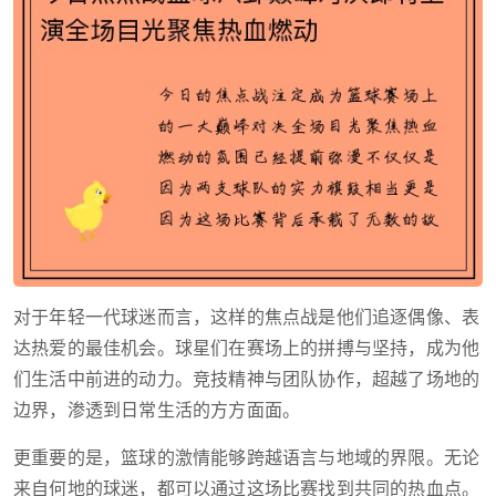
对于年轻一代球迷而言，这样的焦点战是他们追逐偶像、表
达热爱的最佳机会。球星们在赛场上的拼搏与坚持，成为他
们生活中前进的动力。竞技精神与团队协作，超越了场地的
边界，渗透到日常生活的方方面面。
更重要的是，篮球的激情能够跨越语言与地域的界限。无论
来自何地的球迷，都可以通过这场比赛找到共同的热血点。