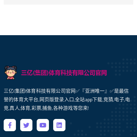
三亿(集团)体育科技有限公司官网✅『亚洲唯一』✅是最信
誉的体育大平台,网页版登录入口,全站app下载,竞猜,电子,电
竞,真人,体育,彩票,捕鱼,各种游戏等您来!