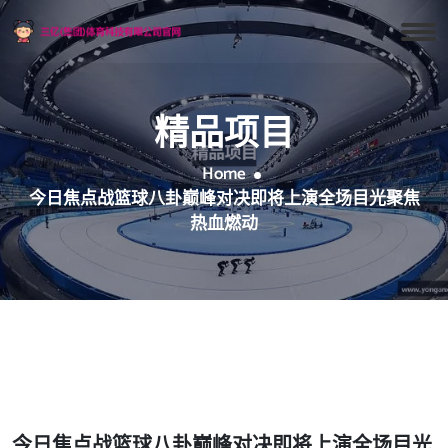
精品项目
Home
今日焦点战篮球八卦巅峰对决即将上演全场目光聚焦
热血燃动
今日焦点战篮球八卦巅峰对决即将上演全场目光