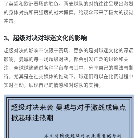
了英超和欧洲赛场的胜负。两支球队的对抗往往呈现出激烈
的身体对抗和高强度的战术博弈，给观众带来了极大的视觉
冲击。
3、超级对决对球迷文化的影响
超级对决的影响不仅限于赛场，更多的是对球迷文化的深远
影响。曼城的每一场超级对决，都会引发广泛的讨论和关
注，全球球迷通过各种平台参与其中，分享自己的看法与期
待。尤其是在社交媒体的推动下，球迷们可以在比赛过程中
实时互动，展现自己的情感和对球队的支持。