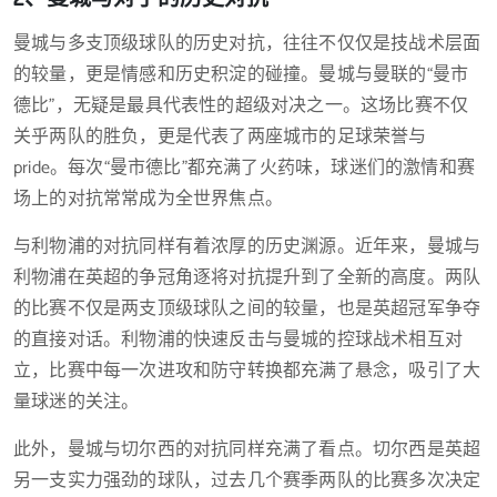
曼城与多支顶级球队的历史对抗，往往不仅仅是技战术层面
的较量，更是情感和历史积淀的碰撞。曼城与曼联的“曼市
德比”，无疑是最具代表性的超级对决之一。这场比赛不仅
关乎两队的胜负，更是代表了两座城市的足球荣誉与
pride。每次“曼市德比”都充满了火药味，球迷们的激情和赛
场上的对抗常常成为全世界焦点。
与利物浦的对抗同样有着浓厚的历史渊源。近年来，曼城与
利物浦在英超的争冠角逐将对抗提升到了全新的高度。两队
的比赛不仅是两支顶级球队之间的较量，也是英超冠军争夺
的直接对话。利物浦的快速反击与曼城的控球战术相互对
立，比赛中每一次进攻和防守转换都充满了悬念，吸引了大
量球迷的关注。
此外，曼城与切尔西的对抗同样充满了看点。切尔西是英超
另一支实力强劲的球队，过去几个赛季两队的比赛多次决定