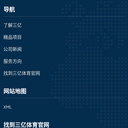
导航
了解三亿
精品项目
公司新闻
服务方向
找到三亿体育官网
网站地图
XML
找到三亿体育官网