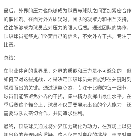
最后，外界的压力也能够成为球员与球队之间更加紧密合作
的催化剂。在面对外界质疑时，团队的凝聚力和相互支持，
往往能够成为球员应对压力的强大后盾。通过团队的协作，
顶级球员能够更加坚定自己的信念，不受外界干扰，专注于
比赛。
总结：
在职业体育的世界里，外界的质疑和压力是不可避免的，但
如何应对这些挑战，才是决定顶级球员是否能够在关键时刻
脱颖而出的关键。通过调整心态，专注于比赛的每一细节，
球员们能够避免外界的干扰，集中精力发挥出最佳水平。在
季后赛这个舞台上，球员不仅需要展示出色的个人能力，还
需要与队友密切合作，共同追求胜利。
最终，顶级球员通过将外界压力转化为动力，在赛场上以更
加出色的表现回应质疑。这不仅是对自我的挑战，更是对自