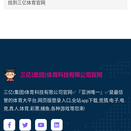
找到三亿体育官网
三亿(集团)体育科技有限公司官网✅『亚洲唯一』✅是最信
誉的体育大平台,网页版登录入口,全站app下载,竞猜,电子,电
竞,真人,体育,彩票,捕鱼,各种游戏等您来!