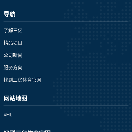
导航
了解三亿
精品项目
公司新闻
服务方向
找到三亿体育官网
网站地图
XML