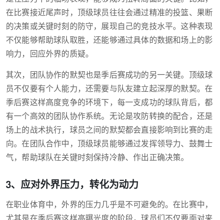
在比赛接近尾声时，顶级球员往往会通过精准的投篮、果断
的决策或关键时刻的防守，展现自己的竞技水平。这种表现
不仅能够帮助球队取胜，还能够通过具体的数据和场上的影
响力，回应外界的质疑。
其次，团队协作的默契也是季后赛成功的另一关键。顶级球
员不仅要有个人能力，还需要与队友建立起深厚的默契。在
季后赛这样高度竞争的环境下，每一支成功的球队背后，都
有一个高效的团队协作系统。无论是攻防转换的配合，还是
场上的战术执行，球员之间的默契都会直接影响到比赛的走
向。在团队合作中，顶级球员能够通过发挥领导力、鼓舞士
气，帮助球队在关键时刻保持冷静、作出正确决策。
3、应对外界压力，转化为动力
在职业体育中，外界的压力几乎是不可避免的。在比赛中，
尤其是在季后赛这样高曝光度的阶段，球员们不仅要面对来