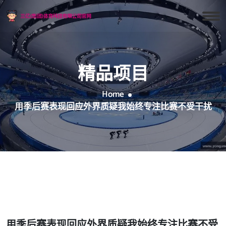
精品项目
Home
用季后赛表现回应外界质疑我始终专注比赛不受干扰
用季后赛表现回应外界质疑我始终专注比赛不受