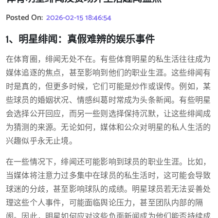
Posted On:
2026-02-15 18:46:54
1、明星绯闻：真假难辨的娱乐事件
在体育圈，绯闻无处不在。有些体育明星的私生活往往成为
媒体追逐的焦点，甚至影响到他们的职业生涯。这些绯闻有
时是真的，但更多时候，它们可能是炒作或误传。例如，某
些球员的婚姻状况、情感纠葛时常成为头条新闻。有些明星
会选择公开回应，而另一些则选择保持沉默，让这些绯闻成
为猜测的来源。无论如何，媒体和公众对明星的私人生活的
兴趣似乎永无止境。
在一些情况下，绯闻还可能影响到球员的职业生涯。比如，
当媒体将注意力过多集中在球员的私生活时，这可能会导致
球迷的分歧，甚至影响球队的成绩。明星球员若无法妥善处
理这些个人事件，可能面临舆论压力，甚至团队内部的隔
阂。因此，明星如何应对这些负面新闻成为他们能否持续成