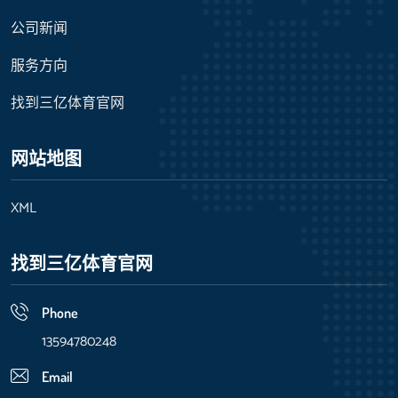
公司新闻
服务方向
找到三亿体育官网
网站地图
XML
找到三亿体育官网
Phone
13594780248
Email