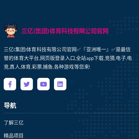
三亿(集团)体育科技有限公司官网✅『亚洲唯一』✅是最信
誉的体育大平台,网页版登录入口,全站app下载,竞猜,电子,电
竞,真人,体育,彩票,捕鱼,各种游戏等您来!
导航
了解三亿
精品项目