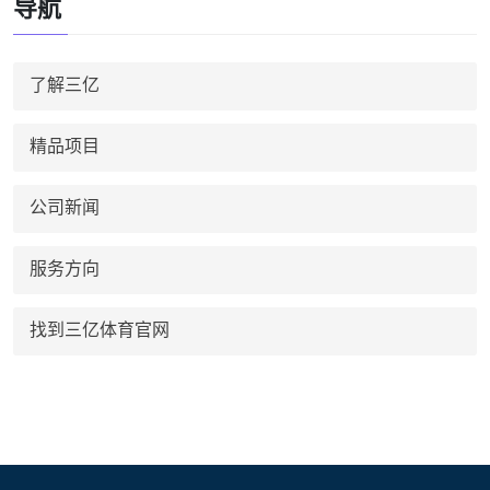
导航
了解三亿
精品项目
公司新闻
服务方向
找到三亿体育官网