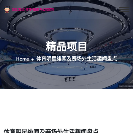
精品项目
Home
体育明星绯闻及赛场外生活趣闻盘点
体育明星绯闻及赛场外生活趣闻盘点