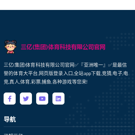
三亿(集团)体育科技有限公司官网✅『亚洲唯一』✅是最信
誉的体育大平台,网页版登录入口,全站app下载,竞猜,电子,电
竞,真人,体育,彩票,捕鱼,各种游戏等您来!
导航