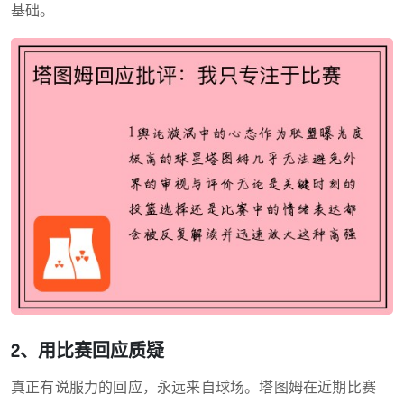
基础。
2、用比赛回应质疑
真正有说服力的回应，永远来自球场。塔图姆在近期比赛