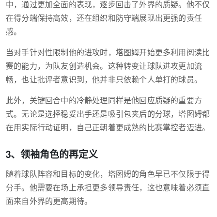
中，通过更加全面的表现，逐步回击了外界的质疑。他不仅
在得分端保持高效，还在组织和防守端展现出更强的责任
感。
当对手针对性限制他的进攻时，塔图姆开始更多利用阅读比
赛的能力，为队友创造机会。这种转变让球队进攻更加流
畅，也让批评者意识到，他并非只依赖个人单打的球员。
此外，关键回合中的冷静处理同样是他回应质疑的重要方
式。无论是选择稳妥出手还是吸引包夹后的分球，塔图姆都
在用实际行动证明，自己正朝着更成熟的比赛掌控者迈进。
3、领袖角色的再定义
随着球队阵容和目标的变化，塔图姆的角色早已不仅限于得
分手。他需要在场上承担更多领导责任，这也意味着必须直
面来自外界的更高期待。