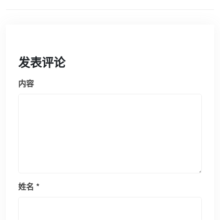
发表评论
内容
姓名
*