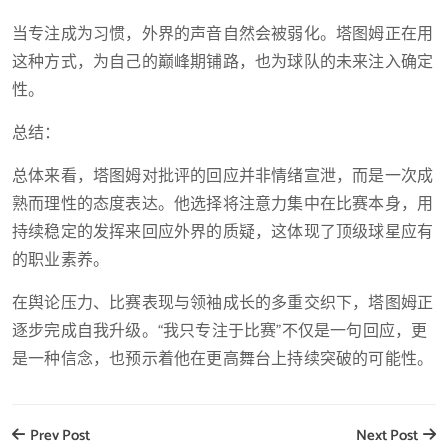
当专注成为习惯，外界的声音自然会被弱化。塔图姆正在用
这种方式，为自己的巅峰期铺路，也为球队的未来注入确定
性。
总结：
总体来看，塔图姆对批评的回应并非情绪宣泄，而是一次成
熟而理性的态度表达。他选择将注意力集中在比赛本身，用
持续稳定的发挥来回应外界的质疑，这体现了顶级球星应有
的职业素养。
在舆论压力、比赛表现与领袖成长的多重交织下，塔图姆正
逐步完成自我升级。“我只专注于比赛”不仅是一句回应，更
是一种信念，也预示着他在更高舞台上持续突破的可能性。
Prev Post
Next Post