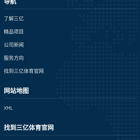
导航
了解三亿
精品项目
公司新闻
服务方向
找到三亿体育官网
网站地图
XML
找到三亿体育官网