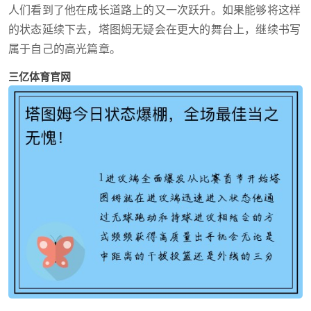
人们看到了他在成长道路上的又一次跃升。如果能够将这样
的状态延续下去，塔图姆无疑会在更大的舞台上，继续书写
属于自己的高光篇章。
三亿体育官网