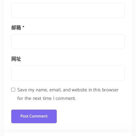
邮箱
*
网址
Save my name, email, and website in this browser
for the next time I comment.